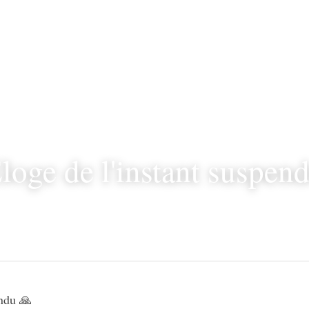
loge de l'instant suspen
endu 🙏