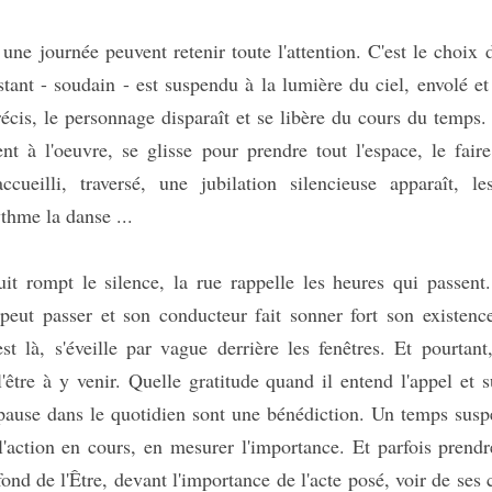
e journée peuvent retenir toute l'attention. C'est le choix d
tant - soudain - est suspendu à la lumière du ciel, envolé et 
is, le personnage disparaît et se libère du cours du temps. L
ent à l'oeuvre, se glisse pour prendre tout l'espace, le fair
accueilli, traversé, une jubilation silencieuse apparaît, le
thme la danse ...
it rompt le silence, la rue rappelle les heures qui passent.
 peut passer et son conducteur fait sonner fort son existence,
t là, s'éveille par vague derrière les fenêtres. Et pourtant
 l'être à y venir. Quelle gratitude quand il entend l'appel et
ause dans le quotidien sont une bénédiction. Un temps suspe
'action en cours, en mesurer l'importance. Et parfois prendr
nd de l'Être, devant l'importance de l'acte posé, voir de ses