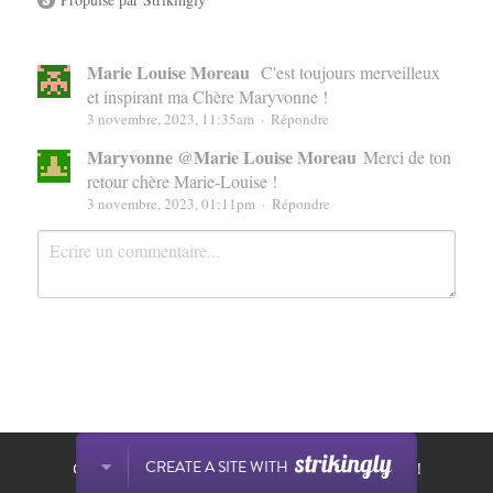
Marie Louise Moreau
C'est toujours merveilleux
et inspirant ma Chère Maryvonne !
3 novembre, 2023, 11:35am
·
Répondre
Maryvonne @Marie Louise Moreau
Merci de ton
retour chère Marie-Louise !
3 novembre, 2023, 01:11pm
·
Répondre
Ce site est construit avec Strikingly.
Soumettre
Annuler
CREATE A SITE WITH
Créez votre site Web GRATUIT dès aujourd'hui !