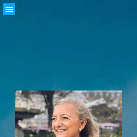
Home
Accompagnement
Maryvonne Piétri
Révéler l'Or
Contact
POWERED BY