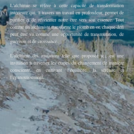
L'alchimie se réfère à cette capacité de transformation 
intérieure qui, à travers un travail en profondeur, permet de 
purifier et de réorienter notre être vers son essence. Tout 
comme un alchimiste transforme le plomb en or, chaque défi 
peut être vu comme une opportunité de transmutation, de 
guérison et de croissance. 
L’alchimie des mutations telle que proposée ici, est une 
invitation à traverser les étapes du changement de manière 
consciente, en cultivant l’équilibre, la sérénité et 
l’épanouissement. 